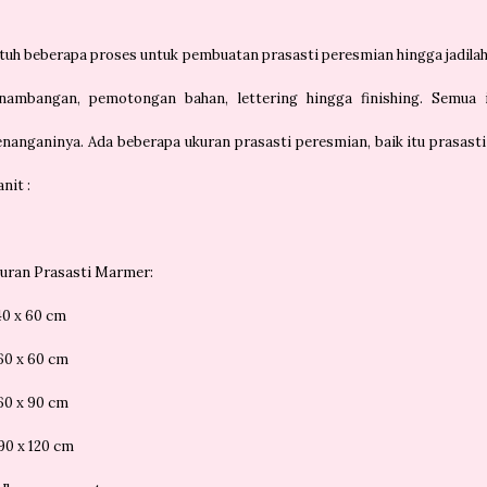
tuh beberapa proses untuk pembuatan prasasti peresmian hingga jadilah 
nambangan, pemotongan bahan, lettering hingga finishing. Semua 
nanganinya. Ada beberapa ukuran prasasti peresmian, baik itu prasas
nit :
uran Prasasti Marmer:
 40 x 60 cm
 60 x 60 cm
 60 x 90 cm
 90 x 120 cm