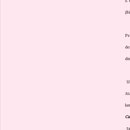
5.
(B
Pr
de
di
Un
At
la
Ca
ta