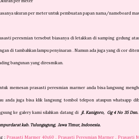
 Ukuran per meter
iasanya ukuran per meter untuk pembuatan papan nama/nameboard masji
asasti peresmian tersebut biasanya di letakkan di samping gedung ata
ngan di tambahkan lampu penyinaran . Namun ada juga yang di cor dite
nding bangunan yang diresmikan.
tuk memesan prasasti peresmian marmer anda bisa langsung menghub
au anda juga bisa klik langsung tombol telepon ataupun whatsapp dib
ngsung ke galery kami silahkan datang di
jl. Kanigoro, Gg 4 No 35 Dsn
mpurdarat kab. Tulungagung, Jawa Timur, Indonesia.
g :
Prasasti Marmer 40x60 , Prasasti Peresmian Marmer , Prasasti M