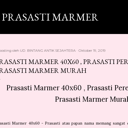
Langsung ke konten utama
 PRASASTI MARMER
posting oleh
UD. BINTANG ANTIK SEJAHTERA
Oktober 19, 2019
RASASTI MARMER 40X60 , PRASASTI P
RASASTI MARMER MURAH
Prasasti Marmer 40x60 , Prasasti Pe
Prasasti Marmer Mura
asasti Marmer 40x60 - Prasasti atau papan nama memang sangat di