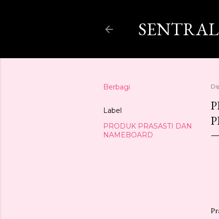
SENTRAL
Berbagi
Di
P
Label
P
PRODUK PRASASTI DAN
NAMEBOARD
Pr