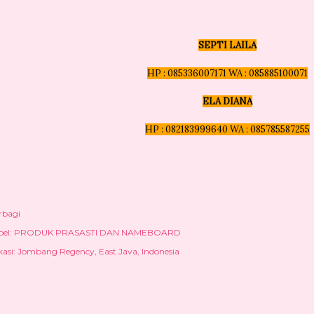
SEPTI LAILA
HP : 085336007171 WA : 085885100071
ELA DIANA
HP : 082183999640 WA : 085785587255
rbagi
el:
PRODUK PRASASTI DAN NAMEBOARD
kasi:
Jombang Regency, East Java, Indonesia