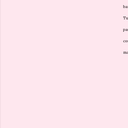
ba
Tu
pa
co
ma