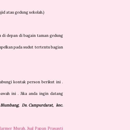
d atau gedung sekolah.)
u di depan di bagain taman gedung
mpelkan pada sudut tertentu bagian
ungi kontak person berikut ini .
awah ini . Jika anda ingin datang
. Blumbang, Ds. Campurdarat, kec.
armer Murah, Jual Papan Prasasti