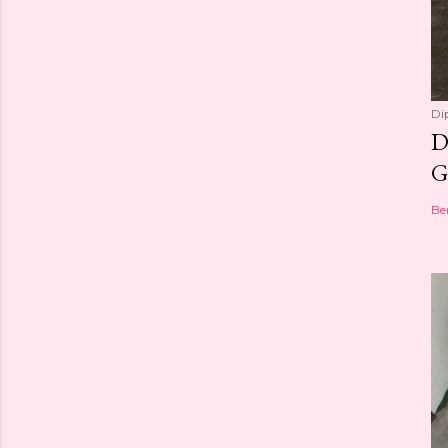
Di
D
G
Be