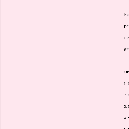
Bu
pe
me
gra
Uk
1.
2.
3.
4.