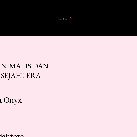
TELUSURI
INIMALIS DAN
 SEJAHTERA
ma Onyx
n
jahtera