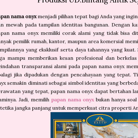
apan nama onyx
menjadi pilihan tepat bagi Anda yang ingi
an mewah pada tampilan identitas bangunan. Dengan kar
pan nama onyx memiliki corak alami yang tidak bisa di
nyak pemilik rumah, kantor, maupun area komersial mem
mpilannya yang eksklusif serta daya tahannya yang kuat. S
uga mampu memberikan kesan profesional dan berkelas
indahan transparansi alami pada papan nama onyx membu
alagi jika dipadukan dengan pencahayaan yang tepat. T
yx semakin diminati sebagai simbol identitas yang berbeda
rawatan yang tepat, papan nama onyx dapat bertahan la
aminya. Jadi, memilih
papan nama onyx
bukan hanya soal f
tetika jangka panjang untuk memperkuat citra properti A