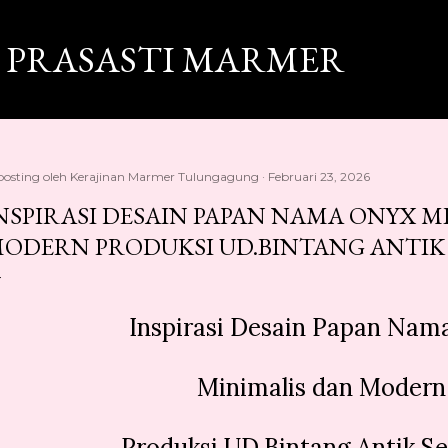
Langsung ke konten utama
 PRASASTI MARMER
posting oleh
Kerajinan Marmer Tulungagung
Februari 23, 2026
NSPIRASI DESAIN PAPAN NAMA ONYX M
ODERN PRODUKSI UD.BINTANG ANTIK
Inspirasi Desain Papan Na
Minimalis dan Moder
Produksi UD.Bintang Antik Se