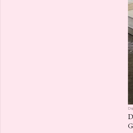
Di
D
G