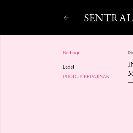
SENTRAL
Berbagi
Di
I
Label
M
PRODUK KERAJINAN