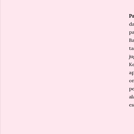
P
d
pa
Ba
ta
j
Ke
ap
on
pe
al
es