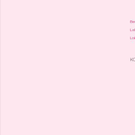
Be
Lab
Lo
K