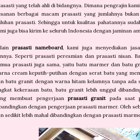
asasti yang telah ahli di bidangnya. Dimana pengrajin kam
esanan berbagai macam prasasti yang jumlahnya bukan 
luhan prasasti. Sehingga untuk kualitas pahatannya sudah
mi juga bisa kirim ke seluruh Indonesia dengan jaminan a
elain
prasasti nameboard
, kami juga menyediakan jasa
innya. Seperti prasasti peresmian dan prasasti nisan.
mua prasasti juga sama, yaitu batu marmer dan batu gr
arna cream keputih-putihan dengan serat batu yang me
n batu granit dengan warna hitam kelamnya tanpa ada s
ngkat kekerasan batu, batu granit lebih unggul diband
ang membuat pengerjaan
prasasti granit
pada saat pr
bandingkan dengan pengerjaan prasasti marmer. Oleh seb
n sedikit lebih mahal dibandingkan dengan prasasti marme