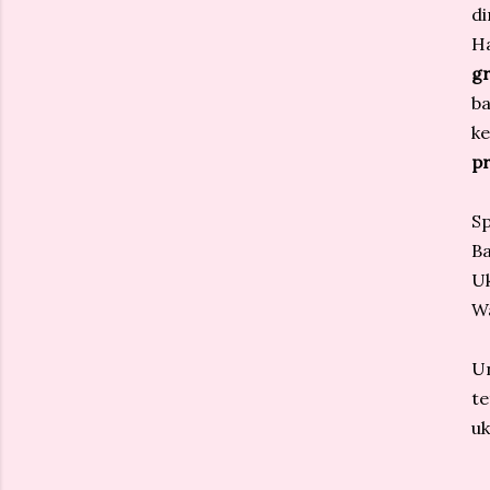
di
H
gr
ba
k
p
Sp
B
U
Wa
U
te
uk