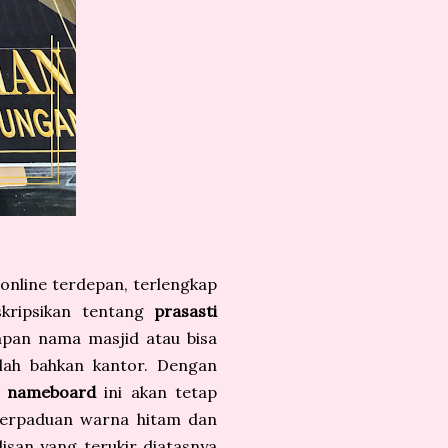
online terdepan, terlengkap
skripsikan tentang
prasasti
papan nama masjid atau bisa
olah bahkan kantor. Dengan
i nameboard
ini akan tetap
 perpaduan warna hitam dan
isan yang terukir diatasnya