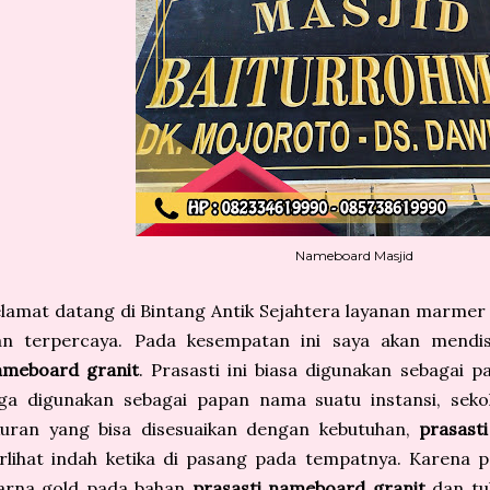
Nameboard Masjid
lamat datang di Bintang Antik Sejahtera layanan marmer 
an terpercaya. Pada kesempatan ini saya akan mendi
ameboard granit
. Prasasti ini biasa digunakan sebagai 
uga digunakan sebagai papan nama suatu instansi, sek
kuran yang bisa disesuaikan dengan kebutuhan,
prasast
erlihat indah ketika di pasang pada tempatnya. Karena
arna gold pada bahan
prasasti nameboard granit
dan tul