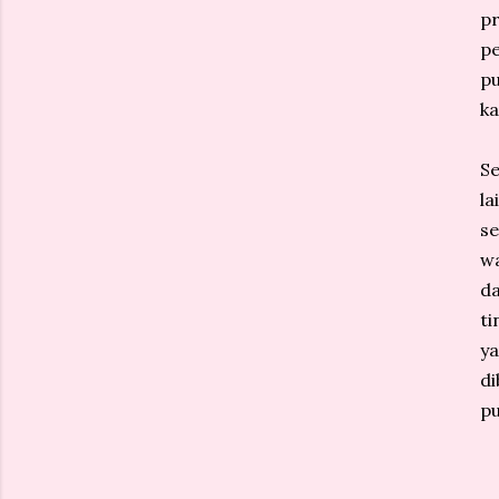
pr
p
pu
ka
S
la
se
w
da
ti
y
di
pu