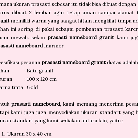
mana ukuran prasasti sebesar itu tidak bisa dibuat dengan
arus dibuat 2 lembar agar tetap aman sampai alamat 
anit
memiliki warna yang sangat hitam mengkilat tanpa ad
han ini sering di pakai sebagai pembuatan prasasti ka
esan mewah. selain
prasasti nameboard granit
kami juga
rasasti nameboard
marmer.
esifikasi pesanan
prasasti nameboard granit
diatas adalah
ahan
: Batu granit
kuran
: 100 x 120 cm
rna tinta
: Gold
ntuk
prasasti nameboard
, kami memang menerima pesa
tapi kami juga juga menyediakan ukuran standart yang b
uran standart yang kami sediakan antara lain, yaitu :
Ukuran 30 x 40 cm