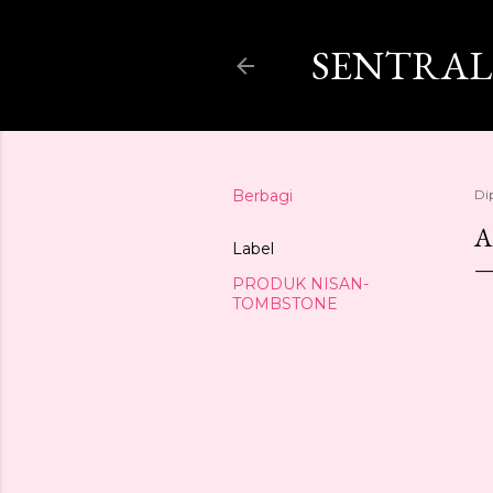
SENTRAL
Berbagi
Di
A
Label
PRODUK NISAN-
TOMBSTONE