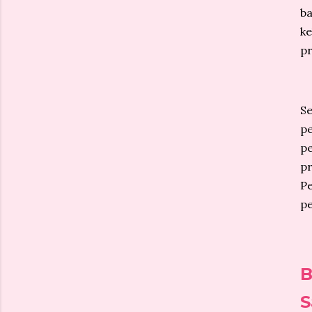
b
ke
pr
S
p
pe
p
P
pe
B
S