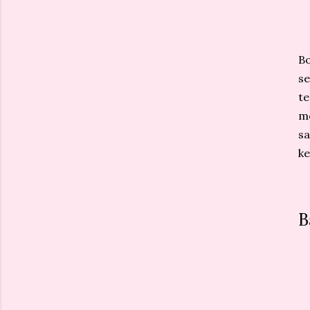
Bo
s
t
m
s
ke
B