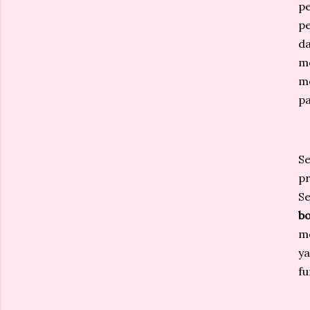
p
pe
da
me
me
pa
Se
pr
Se
b
m
y
fu