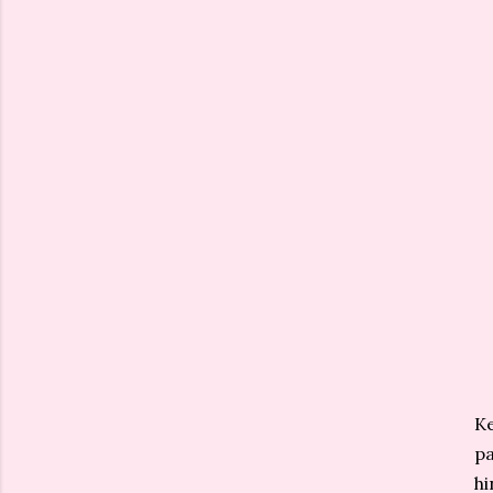
Ke
pa
h