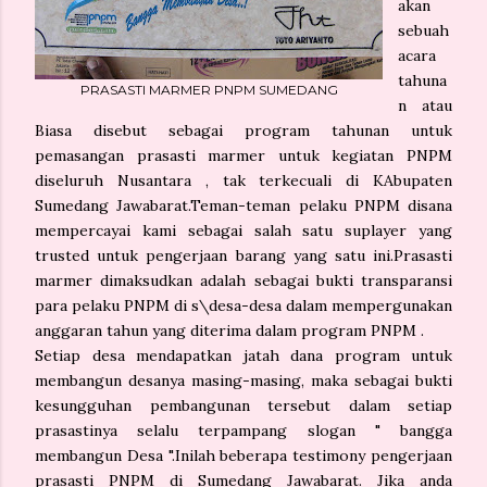
akan
sebuah
acara
tahuna
PRASASTI MARMER PNPM SUMEDANG
n atau
Biasa disebut sebagai program tahunan untuk
pemasangan prasasti marmer untuk kegiatan PNPM
diseluruh Nusantara , tak terkecuali di KAbupaten
Sumedang Jawabarat.Teman-teman pelaku PNPM disana
mempercayai kami sebagai salah satu suplayer yang
trusted untuk pengerjaan barang yang satu ini.Prasasti
marmer dimaksudkan adalah sebagai bukti transparansi
para pelaku PNPM di s\desa-desa dalam mempergunakan
anggaran tahun yang diterima dalam program PNPM .
Setiap desa mendapatkan jatah dana program untuk
membangun desanya masing-masing, maka sebagai bukti
kesungguhan pembangunan tersebut dalam setiap
prasastinya selalu terpampang slogan " bangga
membangun Desa ".Inilah beberapa testimony pengerjaan
prasasti PNPM di Sumedang Jawabarat. Jika anda