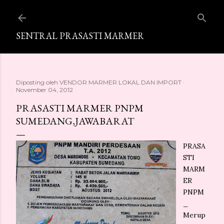
Langsung ke konten utama
SENTRAL PRASASTI MARMER
Diposting oleh
VENDOR MARMER LOKAL DAN IMPORT
November 04, 2012
PRASASTI MARMER PNPM
SUMEDANG,JAWABARAT
PRASA
STI
MARM
ER
PNPM
_
Merup