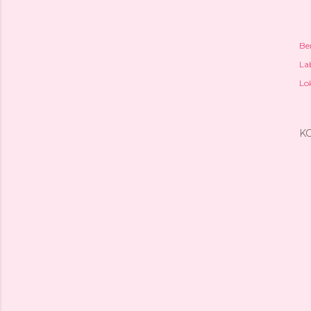
Be
Lab
Lo
K