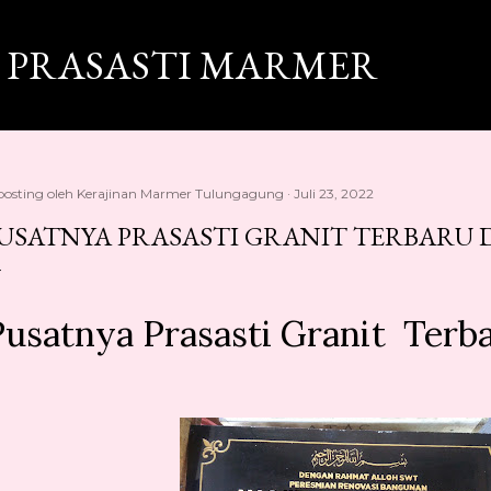
Langsung ke konten utama
 PRASASTI MARMER
posting oleh
Kerajinan Marmer Tulungagung
Juli 23, 2022
USATNYA PRASASTI GRANIT TERBARU 
usatnya Prasasti Granit Terba