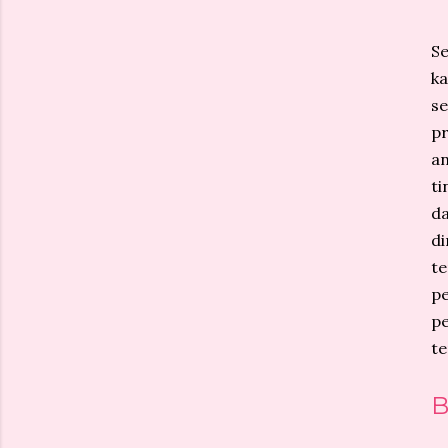
S
ka
se
pr
an
ti
da
di
te
p
p
te
B