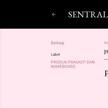
SENTRAL
Berbagi
Di
P
Label
PRODUK PRASASTI DAN
NAMEBOARD
P