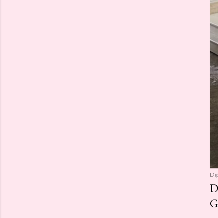
Di
D
G