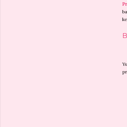
Pr
ba
ke
B
Yu
pr