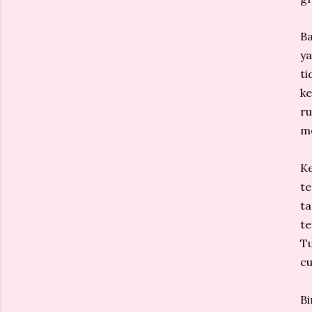
B
ya
ti
ke
r
me
K
te
ta
te
Tu
cu
Bi