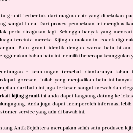
atu granit terbentuk dari magma cair yang dibekukan p
ng sangat lama. Dari proses pembekuan ini menghasilka
dak perlu diragukan lagi. Sehingga banyak yang mencar
luaga tercinta mereka. Kijingan makam ini cocok diguna
uangan. Batu granit identik dengan warna batu hitam p
nggunakan bahan batu ini memiliki beberapa keunggulan
euntungan - keuntungan tersebut diantaranya tahan 
rdapat goresan. Inilah yang menjadikan batu ini banyak 
mpilan dari batu ini juga terkesan sangat mewah dan eleg
rkait
kijing granit
ini anda dapat langsung datang ke lokas
lungagung. Anda juga dapat memperoleh informasi lebih
stomer service yang ada di bawah ini.
ntang Antik Sejahtera merupakan salah satu produsen kij