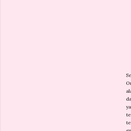
S
On
al
da
ya
t
te
gr