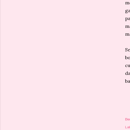
mo
g
p
m
m
S
b
cu
da
ba
Be
Lab