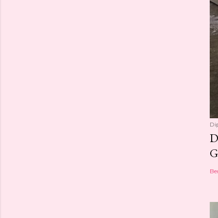
Di
D
G
Be