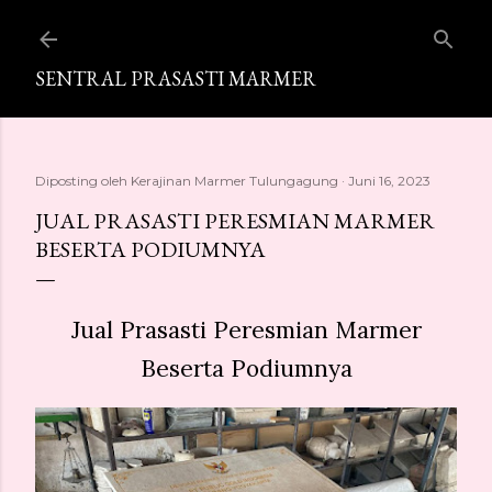
Langsung ke konten utama
SENTRAL PRASASTI MARMER
Diposting oleh
Kerajinan Marmer Tulungagung
Juni 16, 2023
JUAL PRASASTI PERESMIAN MARMER
BESERTA PODIUMNYA
Jual Prasasti Peresmian Marmer
Beserta Podiumnya