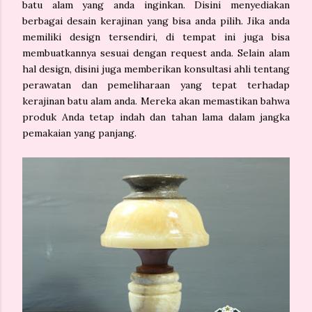
batu alam yang anda inginkan. Disini menyediakan
berbagai desain kerajinan yang bisa anda pilih. Jika anda
memiliki design tersendiri, di tempat ini juga bisa
membuatkannya sesuai dengan request anda. Selain alam
hal design, disini juga memberikan konsultasi ahli tentang
perawatan dan pemeliharaan yang tepat terhadap
kerajinan batu alam anda. Mereka akan memastikan bahwa
produk Anda tetap indah dan tahan lama dalam jangka
pemakaian yang panjang.