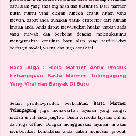
batu alam yang anda inginkan dan butuhkan. Dari marmer
putih murni yang elegan hingga granit hitam yang
mewah, dapat anda gunakan untuk eksterior dari hunian
impian anda. Anda dapat mewujudkan hunian impian anda
yang mewah dan berkelas dengan melengkapinya
menggunakan kerajinan batu alam yang terdiri dari
berbagai model, warna, dan juga corak ini.
Baca Juga : Hiolo Marmer Antik Produk
Kebanggaan Basta Marmer Tulungagung
Yang Viral dan Banyak Di Buru
Selain produk-produk berkualitas,
Basta Marmer
Tulungagung
juga menawarkan layanan yang sangat
mudah untuk anda jangkau. Disini tersedia layanan online
dan juga offline. Dengan menggunakan layanan ini akan
memberikan kemudahan anda dalam memesan produk