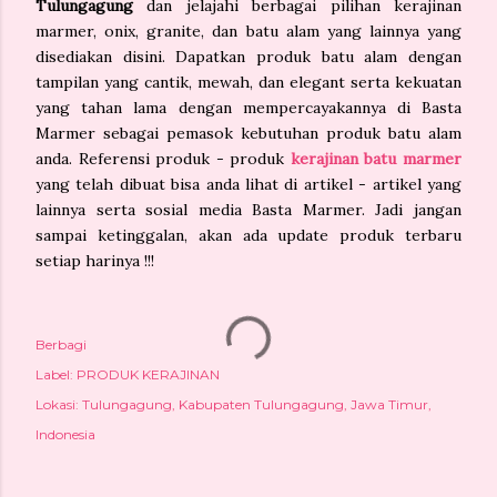
Tulungagung
dan jelajahi berbagai pilihan kerajinan
marmer, onix, granite, dan batu alam yang lainnya yang
disediakan disini. Dapatkan produk batu alam dengan
tampilan yang cantik, mewah, dan elegant serta kekuatan
yang tahan lama dengan mempercayakannya di Basta
Marmer sebagai pemasok kebutuhan produk batu alam
anda. Referensi produk - produk
kerajinan batu marmer
yang telah dibuat bisa anda lihat di artikel - artikel yang
lainnya serta sosial media Basta Marmer. Jadi jangan
sampai ketinggalan, akan ada update produk terbaru
setiap harinya !!!
Berbagi
Label:
PRODUK KERAJINAN
Lokasi:
Tulungagung, Kabupaten Tulungagung, Jawa Timur,
Indonesia