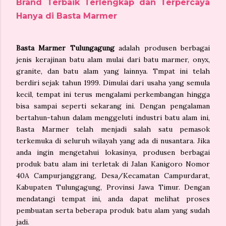
Brand Terbaik Terlengkap dan Terpercaya
Hanya di Basta Marmer
Basta Marmer Tulungagung
adalah produsen berbagai
jenis kerajinan batu alam mulai dari batu marmer, onyx,
granite, dan batu alam yang lainnya. Tmpat ini telah
berdiri sejak tahun 1999. Dimulai dari usaha yang semula
kecil, tempat ini terus mengalami perkembangan hingga
bisa sampai seperti sekarang ini. Dengan pengalaman
bertahun-tahun dalam menggeluti industri batu alam ini,
Basta Marmer telah menjadi salah satu pemasok
terkemuka di seluruh wilayah yang ada di nusantara. Jika
anda ingin mengetahui lokasinya, produsen berbagai
produk batu alam ini terletak di Jalan Kanigoro Nomor
40A Campurjanggrang, Desa/Kecamatan Campurdarat,
Kabupaten Tulungagung, Provinsi Jawa Timur. Dengan
mendatangi tempat ini, anda dapat melihat proses
pembuatan serta beberapa produk batu alam yang sudah
jadi.