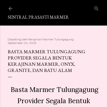
Langsung ke konten utama
SENTRAL PRASASTI MARMER
Diposting oleh
Kerajinan Marmer Tulungagung
September 04, 2023
BASTA MARMER TULUNGAGUNG
PROVIDER SEGALA BENTUK
KERAJINAN MARMER, ONYX,
GRANITE, DAN BATU ALAM
Basta Marmer Tulungagung
Provider Segala Bentuk