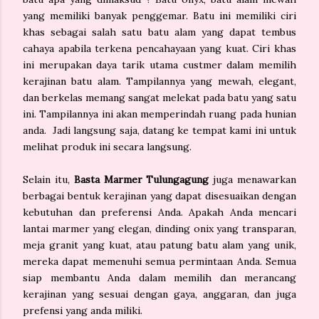
yang memiliki banyak penggemar. Batu ini memiliki ciri
khas sebagai salah satu batu alam yang dapat tembus
cahaya apabila terkena pencahayaan yang kuat. Ciri khas
ini merupakan daya tarik utama custmer dalam memilih
kerajinan batu alam. Tampilannya yang mewah, elegant,
dan berkelas memang sangat melekat pada batu yang satu
ini. Tampilannya ini akan memperindah ruang pada hunian
anda. Jadi langsung saja, datang ke tempat kami ini untuk
melihat produk ini secara langsung.
Selain itu,
Basta Marmer Tulungagung
juga menawarkan
berbagai bentuk kerajinan yang dapat disesuaikan dengan
kebutuhan dan preferensi Anda. Apakah Anda mencari
lantai marmer yang elegan, dinding onix yang transparan,
meja granit yang kuat, atau patung batu alam yang unik,
mereka dapat memenuhi semua permintaan Anda. Semua
siap membantu Anda dalam memilih dan merancang
kerajinan yang sesuai dengan gaya, anggaran, dan juga
prefensi yang anda miliki.